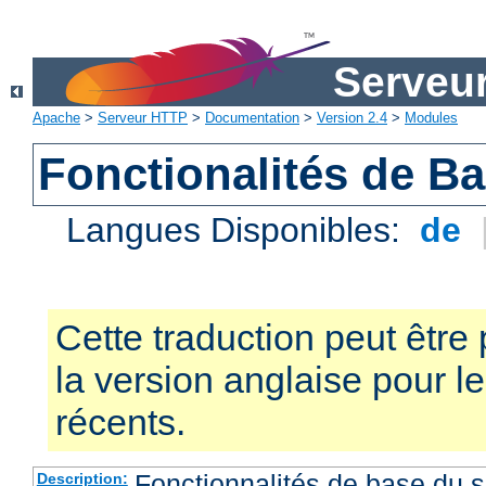
Serveu
Apache
>
Serveur HTTP
>
Documentation
>
Version 2.4
>
Modules
Fonctionalités de B
Langues Disponibles:
de
Cette traduction peut être 
la version anglaise pour 
récents.
Fonctionnalités de base du
Description: