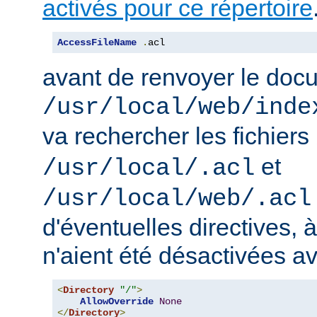
activés pour ce répertoire
AccessFileName
.
acl
avant de renvoyer le doc
/usr/local/web/inde
va rechercher les fichiers
et
/usr/local/.acl
/usr/local/web/.acl
d'éventuelles directives, 
n'aient été désactivées a
<
Directory
"/"
>
AllowOverride
None
</
Directory
>