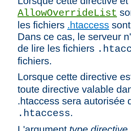
Lorsque cette directive et 
son
AllowOverrideList
les fichiers
.htaccess
sont
Dans ce cas, le serveur 
de lire les fichiers
.htac
fichiers.
Lorsque cette directive es
toute directive valable da
.htaccess sera autorisée d
.
.htaccess
L'argument
type directive