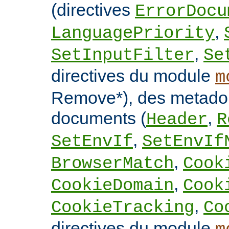
(directives
ErrorDocu
,
LanguagePriority
,
SetInputFilter
Se
directives du module
m
Remove*), des metado
documents (
,
Header
R
,
SetEnvIf
SetEnvIf
,
BrowserMatch
Cook
,
CookieDomain
Cook
,
CookieTracking
Co
directives du module