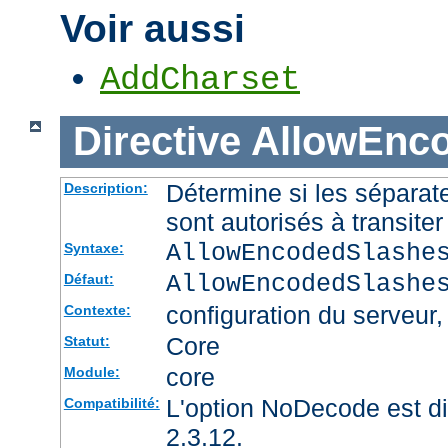
Voir aussi
AddCharset
Directive
AllowEnc
Détermine si les sépara
Description:
sont autorisés à transite
AllowEncodedSlashe
Syntaxe:
AllowEncodedSlashe
Défaut:
configuration du serveur, 
Contexte:
Core
Statut:
core
Module:
L'option NoDecode est di
Compatibilité:
2.3.12.