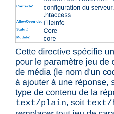
configuration du serveur, 
Contexte:
.htaccess
FileInfo
AllowOverride:
Core
Statut:
core
Module:
Cette directive spécifie u
pour le paramètre jeu de 
de média (le nom d'un co
à ajouter à une réponse, s
type de contenu de la rép
, soit
text/plain
text/
remplacer tout jeu de car