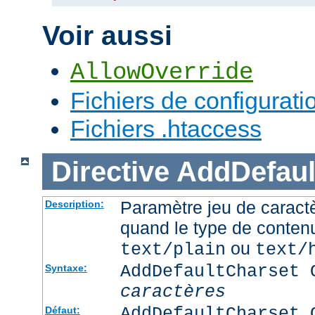
Voir aussi
AllowOverride
Fichiers de configurati
Fichiers .htaccess
Directive
AddDefaul
Paramètre jeu de caractè
Description:
quand le type de conten
ou
text/plain
text/
AddDefaultCharset 
Syntaxe:
caractères
AddDefaultCharset 
Défaut: