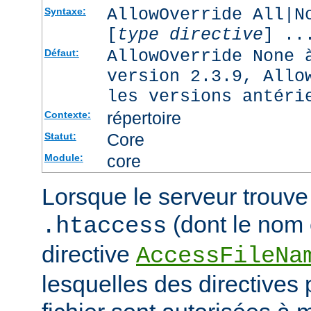
AllowOverride All|N
Syntaxe:
[
type directive
] ..
AllowOverride None 
Défaut:
version 2.3.9, Allo
les versions antéri
répertoire
Contexte:
Core
Statut:
core
Module:
Lorsque le serveur trouve 
(dont le nom e
.htaccess
directive
AccessFileNa
lesquelles des directives