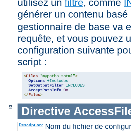
utilisez un
filtre
, comme
I
générer un contenu basé
gestionnaire de base va e
requête, et vous pouvez ut
configuration suivante pour
script :
<
Files
"mypaths.shtml"
>
Options
+Includes
SetOutputFilter
INCLUDES
AcceptPathInfo
On
</
Files
>
Directive
AccessFi
Nom du fichier de configur
Description: