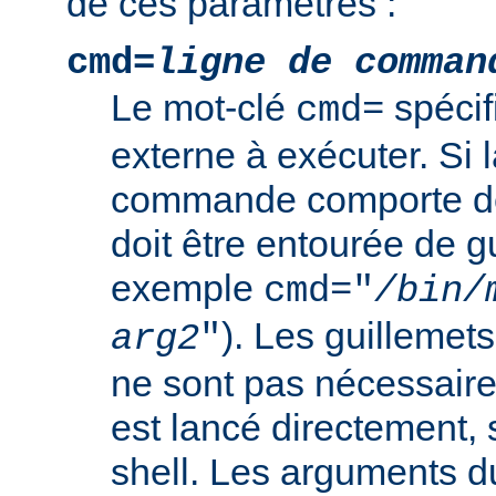
de ces paramètres :
cmd=
ligne de comman
Le mot-clé
spéci
cmd=
externe à exécuter. Si l
commande comporte de
doit être entourée de g
exemple
cmd="
/bin/
). Les guillemets
arg2
"
ne sont pas nécessair
est lancé directement, 
shell. Les arguments 