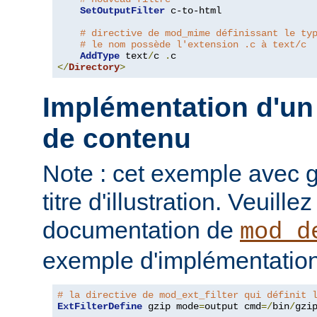
SetOutputFilter
 c-to-html

# directive de mod_mime définissant le ty
# le nom possède l'extension .c à text/c
AddType
 text
/
c 
.
</
Directory
>
Implémentation d'un 
de contenu
Note : cet exemple avec gz
titre d'illustration. Veuille
documentation de
mod_d
exemple d'implémentation
# la directive de mod_ext_filter qui définit 
ExtFilterDefine
 gzip mode
=
output cmd
=/
bin
/
gzip