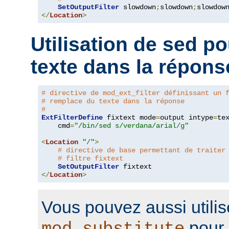
SetOutputFilter
 slowdown
;
slowdown
;
</
Location
>
Utilisation de sed p
texte dans la répons
# directive de mod_ext_filter définissant un 
# remplace du texte dans la réponse
#
ExtFilterDefine
 fixtext mode
=
output intype
=
te
    cmd
=
"/bin/sed s/verdana/arial/g"
<
Location
"/"
>
# directive de base permettant de traiter
# filtre fixtext
SetOutputFilter
</
Location
>
Vous pouvez aussi utilis
pour 