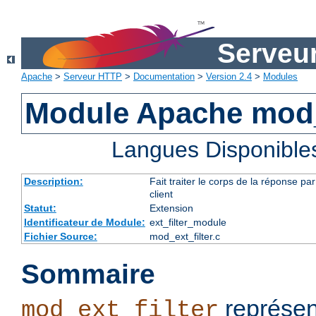
Serveu
Apache
>
Serveur HTTP
>
Documentation
>
Version 2.4
>
Modules
Module Apache mod_e
Langues Disponible
Description:
Fait traiter le corps de la réponse 
client
Statut:
Extension
Identificateur de Module:
ext_filter_module
Fichier Source:
mod_ext_filter.c
Sommaire
représen
mod_ext_filter