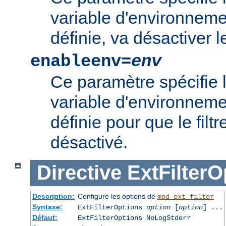
variable d'environnement
définie, va désactiver le 
enableenv=
env
Ce paramètre spécifie 
variable d'environnemen
définie pour que le filtr
désactivé.
Directive
ExtFilterO
Description:
Configure les options de
mod_ext_filter
Syntaxe:
ExtFilterOptions
option
[
option
] ...
Défaut:
ExtFilterOptions NoLogStderr