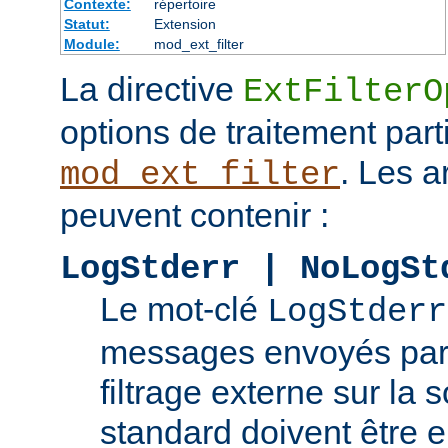
Contexte:
répertoire
Statut:
Extension
Module:
mod_ext_filter
La directive
ExtFilterO
options de traitement part
. Les 
mod_ext_filter
peuvent contenir :
LogStderr | NoLogSt
Le mot-clé
LogStderr
messages envoyés par
filtrage externe sur la s
standard doivent être e