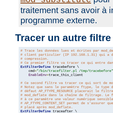
mod_substitute
traitement sans avoir à 
programme externe.
Tracer un autre filtre
# Trace les données lues et écrites par mod_d
# client particulier (IP 192.168.1.31) qui a 
# compression.
# Ce premier filtre va tracer ce qui entre da
ExtFilterDefine
 tracebefore \

    cmd
=
"/bin/tracefilter.pl /tmp/tracebefore
EnableEnv
=
trace_this_client

# Ce second filtre va tracer ce qui sort de m
# Notez que sans le paramètre ftype, le type 
# défaut AP_FTYPE_RESOURCE placerait le filtr
# mod_deflate dans la chaîne de filtrage. Le 
# à ce paramètre une valeur numérique sensibl
# AP_FTYPE_CONTENT_SET permet de s'assurer qu
# placé après mod_deflate.
ExtFilterDefine
 traceafter \
