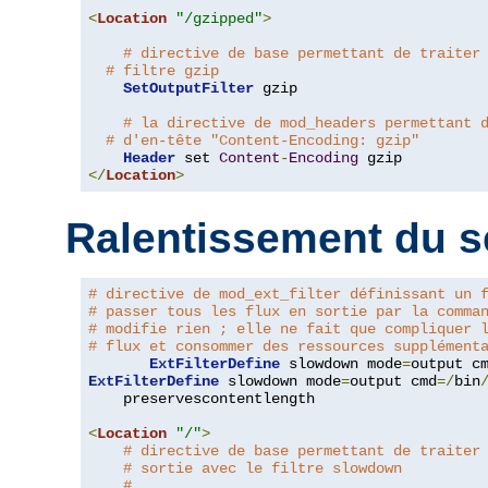
<
Location
"/gzipped"
>
# directive de base permettant de traiter
# filtre gzip
SetOutputFilter
 gzip

# la directive de mod_headers permettant 
# d'en-tête "Content-Encoding: gzip"
Header
 set 
Content
-
Encoding
</
Location
>
Ralentissement du s
# directive de mod_ext_filter définissant un 
# passer tous les flux en sortie par la comma
# modifie rien ; elle ne fait que compliquer 
# flux et consommer des ressources supplément
ExtFilterDefine
 slowdown mode
=
output c
ExtFilterDefine
 slowdown mode
=
output cmd
=/
bin
    preservescontentlength

<
Location
"/"
>
# directive de base permettant de traiter
# sortie avec le filtre slowdown
#