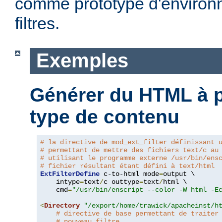
comme prototype d'environ
filtres.
Exemples
Générer du HTML à pa
type de contenu
# la directive de mod_ext_filter définissant 
# permettant de mettre des fichiers text/c au
# utilisant le programme externe /usr/bin/ens
# fichier résultant étant défini à text/html
ExtFilterDefine
 c-to-html mode
=
output \

    intype
=
text
/
c outtype
=
text
/
html \

    cmd
=
"/usr/bin/enscript --color -W html -E
<
Directory
"/export/home/trawick/apacheinst/h
# directive de base permettant de traiter
# nouveau filtre