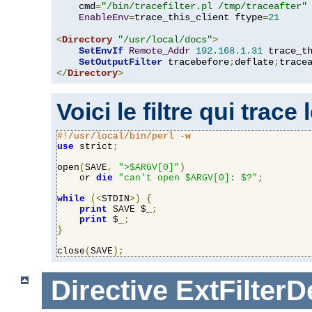
    cmd
=
"/bin/tracefilter.pl /tmp/traceafter"
 
EnableEnv
=
trace_this_client ftype
=
21
<
Directory
"/usr/local/docs"
>
SetEnvIf
Remote_Addr
192.168
.
1.31
 trace_th
SetOutputFilter
 tracebefore
;
deflate
;
</
Directory
>
Voici le filtre qui trace
#!/usr/local/bin/perl -w
use
 strict
;
open
(
SAVE
,
">$ARGV[0]"
)
    or 
die
"can't open $ARGV[0]: $?"
;
while
(<
STDIN
>)
{
print
 SAVE $_
;
print
 $_
;
}
close
(
SAVE
);
Directive
ExtFilterD