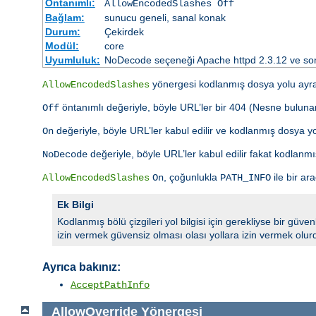
Öntanımlı:
AllowEncodedSlashes Off
Bağlam:
sunucu geneli, sanal konak
Durum:
Çekirdek
Modül:
core
Uyumluluk:
NoDecode seçeneği Apache httpd 2.3.12 ve son
yönergesi kodlanmış dosya yolu ayracı
AllowEncodedSlashes
öntanımlı değeriyle, böyle URL’ler bir 404 (Nesne bulunam
Off
değeriyle, böyle URL’ler kabul edilir ve kodlanmış dosya yo
On
değeriyle, böyle URL’ler kabul edilir fakat kodlan
NoDecode
, çoğunlukla
ile bir ar
AllowEncodedSlashes
On
PATH_INFO
Ek Bilgi
Kodlanmış bölü çizgileri yol bilgisi için gerekliyse bir güve
izin vermek güvensiz olması olası yollara izin vermek olur
Ayrıca bakınız:
AcceptPathInfo
AllowOverride
Yönergesi