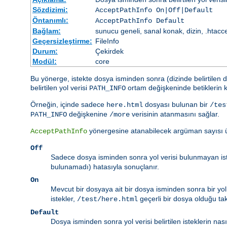
Sözdizimi:
AcceptPathInfo On|Off|Default
Öntanımlı:
AcceptPathInfo Default
Bağlam:
sunucu geneli, sanal konak, dizin, .htacc
Geçersizleştirme:
FileInfo
Durum:
Çekirdek
Modül:
core
Bu yönerge, istekte dosya isminden sonra (dizinde belirtilen d
belirtilen yol verisi
ortam değişkeninde betiklerin k
PATH_INFO
Örneğin, içinde sadece
dosyası bulunan bir
here.html
/tes
değişkenine
verisinin atanmasını sağlar.
PATH_INFO
/more
yönergesine atanabilecek argüman sayısı ü
AcceptPathInfo
Off
Sadece dosya isminden sonra yol verisi bulunmayan istek
bulunamadı) hatasıyla sonuçlanır.
On
Mevcut bir dosyaya ait bir dosya isminden sonra bir yol ve
istekler,
geçerli bir dosya olduğu takd
/test/here.html
Default
Dosya isminden sonra yol verisi belirtilen isteklerin nas