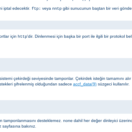
i iptal edecektir.
veya
gibi sunucunun baştan bir veri gönder
ftp:
nntp
rtlar için
'dir. Dinlenmesi için başka bir port ile ilgili bir protokol b
http
sistemi çekirdeği seviyesinde tamponlar. Çekirdek isteğin tamamını alı
stekleri şifrelenmiş olduğundan sadece
accf_data(9)
süzgeci kullanılır.
nin tamponlanmasını desteklemez.
dahil her değer dinleyici üzeri
none
z sayfasına bakınız.