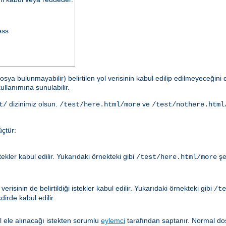
ess
osya bulunmayabilir) belirtilen yol verisinin kabul edilip edilmeyeceğin
ullanımına sunulabilir.
dizinimiz olsun.
ve
t/
/test/here.html/more
/test/nothere.html
çtür:
ler kabul edilir. Yukarıdaki örnekteki gibi
şe
/test/here.html/more
risinin de belirtildiği istekler kabul edilir. Yukarıdaki örnekteki gibi
/te
irde kabul edilir.
ıl ele alınacağı istekten sorumlu
eylemci
tarafından saptanır. Normal dos