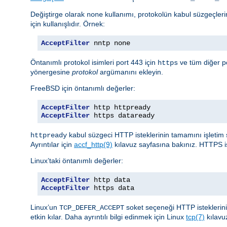
Değiştirge olarak
kullanımı, protokolün kabul süzgeçlerin
none
için kullanışlıdır. Örnek:
AcceptFilter
 nntp none
Öntanımlı protokol isimleri port 443 için
ve tüm diğer po
https
yönergesine
protokol
argümanını ekleyin.
FreeBSD için öntanımlı değerler:
AcceptFilter
AcceptFilter
 https dataready
kabul süzgeci HTTP isteklerinin tamamını işletim 
httpready
Ayrıntılar için
accf_http(9)
kılavuz sayfasına bakınız. HTTPS i
Linux’taki öntanımlı değerler:
AcceptFilter
AcceptFilter
 https data
Linux’un
soket seçeneği HTTP istekleri
TCP_DEFER_ACCEPT
etkin kılar. Daha ayrıntılı bilgi edinmek için Linux
tcp(7)
kılavu