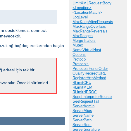
LimitXMLRequestBody
<Location>
<LocationMatch>
LogLevel
MaxKeepAliveRequests
MaxRangeOverlaps
sını desteklemez.
,
connect
MaxRangeReversals
emeyecektir.
MaxRanges
MergeTrailers
Mutex
bozuk ağ bağdaştırıcılarından başka
NameVirtualHost
Options
Protocol
Protocols
ProtocolsHonorOrder
 adresi için tek bir
QualifyRedirectURL
RegisterHttpMethod
davranılır. Önceki sürümleri
RLimitCPU
RLimitMEM
RLimitNPROC
ScriptInterpreterSource
SeeRequestTail
ServerAdmin
ServerAlias
ServerName
ServerPath
ServerRoot
ServerSignature