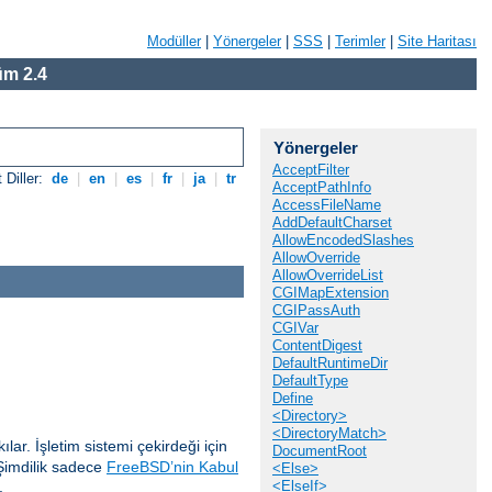
Modüller
|
Yönergeler
|
SSS
|
Terimler
|
Site Haritası
m 2.4
Yönergeler
AcceptFilter
 Diller:
de
|
en
|
es
|
fr
|
ja
|
tr
AcceptPathInfo
AccessFileName
AddDefaultCharset
AllowEncodedSlashes
AllowOverride
AllowOverrideList
CGIMapExtension
CGIPassAuth
CGIVar
ContentDigest
DefaultRuntimeDir
DefaultType
Define
<Directory>
<DirectoryMatch>
lar. İşletim sistemi çekirdeği için
DocumentRoot
Şimdilik sadece
FreeBSD’nin Kabul
<Else>
.
<ElseIf>