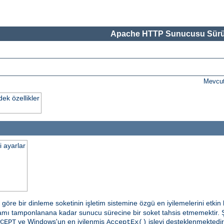
Apache HTTP Sunucusu Sürü
Mevcut
k özellikler
i ayarlar
öre bir dinleme soketinin işletim sistemine özgü en iyilemelerini etkin kı
amı tamponlanana kadar sunucu sürecine bir soket tahsis etmemektir. 
ve Windows'un en iyilenmiş
işlevi desteklenmektedir
CEPT
AcceptEx()