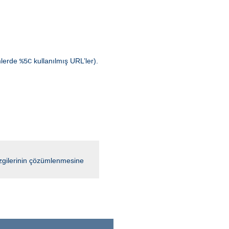
emlerde
kullanılmış URL’ler).
%5C
çizgilerinin çözümlenmesine