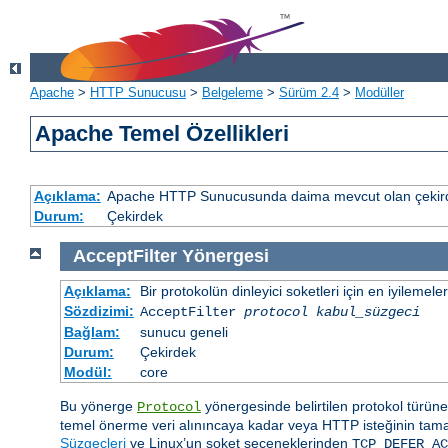
Apache
>
HTTP Sunucusu
>
Belgeleme
>
Sürüm 2.4
>
Modüller
Apache Temel Özellikleri
Açıklama:
Apache HTTP Sunucusunda daima mevcut olan çekirde
Durum:
Çekirdek
AcceptFilter
Yönergesi
Açıklama:
Bir protokolün dinleyici soketleri için en iyilemeler
Sözdizimi:
AcceptFilter
protocol
kabul_süzgeci
Bağlam:
sunucu geneli
Durum:
Çekirdek
Modül:
core
Bu yönerge
yönergesinde belirtilen protokol türüne g
Protocol
temel önerme veri alınıncaya kadar veya HTTP isteğinin tam
Süzgeçleri
ve Linux’un soket seçeneklerinden
TCP_DEFER_AC