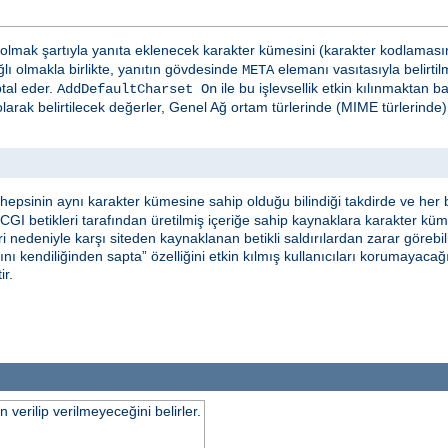
olmak şartıyla yanıta eklenecek karakter kümesini (karakter kodlamasının
lı olmakla birlikte, yanıtın gövdesinde
elemanı vasıtasıyla belirtil
META
ptal eder.
ile bu işlevsellik etkin kılınmaktan 
AddDefaultCharset On
larak belirtilecek değerler, Genel Ağ ortam türlerinde (MIME türlerind
epsinin aynı karakter kümesine sahip olduğu bilindiği takdirde ve her b
, CGI betikleri tarafından üretilmiş içeriğe sahip kaynaklara karakter kü
 nedeniyle karşı siteden kaynaklanan betikli saldırılardan zarar görebilir
nı kendiliğinden sapta” özelliğini etkin kılmış kullanıcıları korumayaca
ir.
verilip verilmeyeceğini belirler.