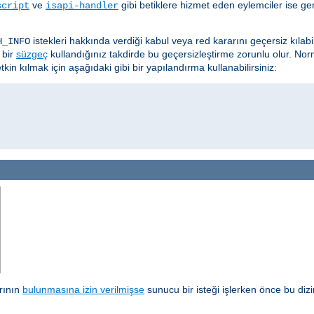
ve
gibi betiklere hizmet eden eylemciler ise ge
script
isapi-handler
istekleri hakkında verdiği kabul veya red kararını geçersiz kılab
H_INFO
 bir
süzgeç
kullandığınız takdirde bu geçersizleştirme zorunlu olur. Nor
kin kılmak için aşağıdaki gibi bir yapılandırma kullanabilirsiniz:
arının
bulunmasına izin verilmişse
sunucu bir isteği işlerken önce bu diz