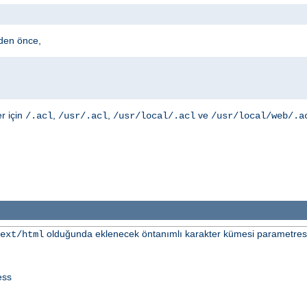
den önce,
er için
,
,
ve
/.acl
/usr/.acl
/usr/local/.acl
/usr/local/web/.a
olduğunda eklenecek öntanımlı karakter kümesi parametresini
ext/html
ess