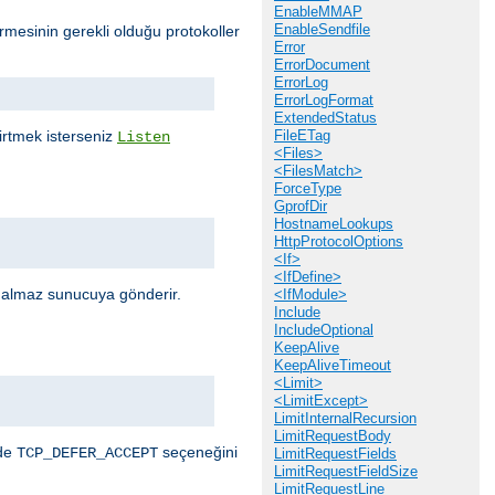
EnableMMAP
EnableSendfile
mesinin gerekli olduğu protokoller
Error
ErrorDocument
ErrorLog
ErrorLogFormat
ExtendedStatus
elirtmek isterseniz
FileETag
Listen
<Files>
<FilesMatch>
ForceType
GprofDir
HostnameLookups
HttpProtocolOptions
<If>
<IfDefine>
r almaz sunucuya gönderir.
<IfModule>
Include
IncludeOptional
KeepAlive
KeepAliveTimeout
<Limit>
<LimitExcept>
LimitInternalRecursion
LimitRequestBody
nde
seçeneğini
TCP_DEFER_ACCEPT
LimitRequestFields
LimitRequestFieldSize
LimitRequestLine