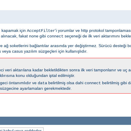
 kapamak için
'i yorumlar ve http protokol tamponlama
AcceptFilter
 alınacak, fakat
gibi
seçeneği de ilk veri aktarımını bekl
none
connect
ve ağ soketlerini bağlantılar arasında yer değiştirmez. Sürücü desteği 
 veya casus yazılım süzgeçleri için kullanışlıdır.
i veri aktarılana kadar bekletildikten sonra ilk veri tamponlanır ve uç ağ
dırısına konu olduğundan iptal edilmiştir.
geci öntanımlıdır ve
belirtilmiş olsa dahi
belirtilmiş gibi 
data
connect
süzgecine ayarlamaları gerekmektedir.
ini kabul veya reddeder.