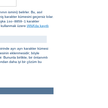
ın ismini) belirler. Bu, asıl
miş karakter kümesini geçersiz kılar.
başka
karakter
iso-8859-1
e) kullanmak üzere
IANA’da kayıtlı
irinde ayrı ayrı karakter kümesi
mesinin eklenmesidir; böyle
. Bununla birlikte, bir öntanımlı
ğından daha iyi bir çözüm bu