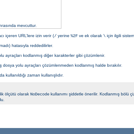
rasında mevcuttur.
 içeren URL’lere izin verir (
yerine
ve ek olarak
için ilgili sist
/
%2F
\
adı) hatasıyla reddedilirler.
lu ayraçları kodlanmış diğer karakterler gibi çözümlenir.
mış dosya yolu ayraçları çözümlenmeden kodlanmış halde bırakılır.
ada kullanıldığı zaman kullanışlıdır.
nlik ölçütü olarak
kullanımı şiddetle önerilir. Kodlanmış bölü 
NoDecode
du.