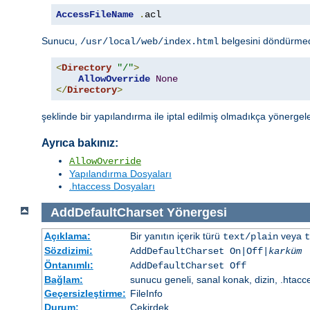
AccessFileName
.
acl
Sunucu,
belgesini döndürme
/usr/local/web/index.html
<
Directory
"/"
>
AllowOverride
None
</
Directory
>
şeklinde bir yapılandırma ile iptal edilmiş olmadıkça yönergel
Ayrıca bakınız:
AllowOverride
Yapılandırma Dosyaları
.htaccess Dosyaları
AddDefaultCharset
Yönergesi
Açıklama:
Bir yanıtın içerik türü
veya
text/plain
t
Sözdizimi:
AddDefaultCharset On|Off|
karküm
Öntanımlı:
AddDefaultCharset Off
Bağlam:
sunucu geneli, sanal konak, dizin, .htacc
Geçersizleştirme:
FileInfo
Durum:
Çekirdek