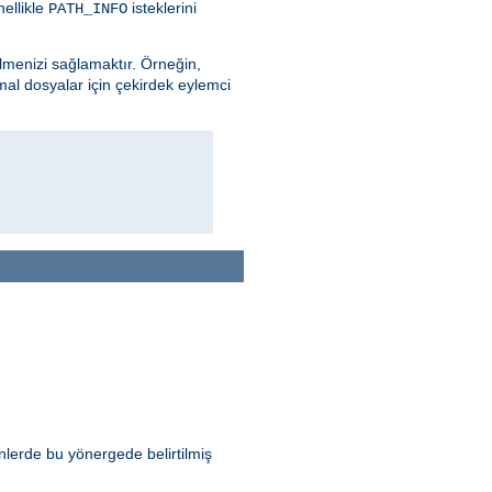
nellikle
isteklerini
PATH_INFO
ilmenizi sağlamaktır. Örneğin,
mal dosyalar için çekirdek eylemci
inlerde bu yönergede belirtilmiş