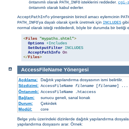
öntanımlı olarak
isteklerini reddeder.
PATH_INFO
cgi-
öntanımlı olarak kabul ederler.
yönergesinin birincil amacı eylemcinin
AcceptPathInfo
PAT
’ya dayalı olarak içerik üretmek için
gibi
PATH_INFO
INCLUDES
normal olarak isteği reddederdi, böyle bir durumda bir betiği et
<
Files
"mypaths.shtml"
>
Options
+Includes
SetOutputFilter
INCLUDES
AcceptPathInfo
On
</
Files
>
AccessFileName
Yönergesi
Açıklama:
Dağıtık yapılandırma dosyasının ismi belirtilir.
Sözdizimi:
AccessFileName
filename
[
filename
] ...
Öntanımlı:
AccessFileName .htaccess
Bağlam:
sunucu geneli, sanal konak
Durum:
Çekirdek
Modül:
core
Belge yolu üzerindeki dizinlerde dağıtık yapılandırma dosyal
yapılandırma dosyasını arar. Örnek: