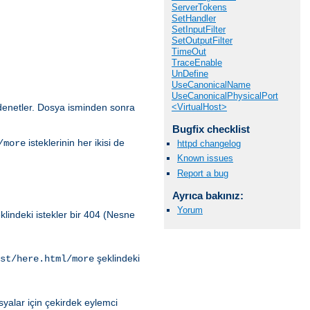
ServerTokens
SetHandler
SetInputFilter
SetOutputFilter
TimeOut
TraceEnable
UnDefine
UseCanonicalName
UseCanonicalPhysicalPort
<VirtualHost>
i denetler. Dosya isminden sonra
Bugfix checklist
isteklerinin her ikisi de
/more
httpd changelog
Known issues
Report a bug
Ayrıca bakınız:
Yorum
klindeki istekler bir 404 (Nesne
şeklindeki
st/here.html/more
yalar için çekirdek eylemci