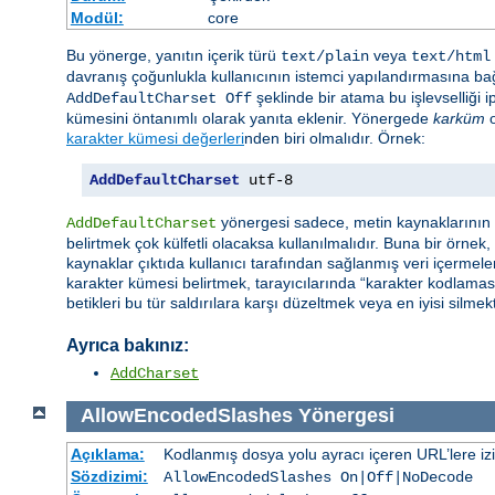
Modül:
core
Bu yönerge, yanıtın içerik türü
veya
text/plain
text/html
davranış çoğunlukla kullanıcının istemci yapılandırmasına bağ
şeklinde bir atama bu işlevselliği i
AddDefaultCharset Off
kümesini öntanımlı olarak yanıta eklenir. Yönergede
karküm
o
karakter kümesi değerleri
nden biri olmalıdır. Örnek:
AddDefaultCharset
 utf-8
yönergesi sadece, metin kaynaklarının h
AddDefaultCharset
belirtmek çok külfetli olacaksa kullanılmalıdır. Buna bir örnek
kaynaklar çıktıda kullanıcı tarafından sağlanmış veri içermeleri
karakter kümesi belirtmek, tarayıcılarında “karakter kodlaması
betikleri bu tür saldırılara karşı düzeltmek veya en iyisi silmekt
Ayrıca bakınız:
AddCharset
AllowEncodedSlashes
Yönergesi
Açıklama:
Kodlanmış dosya yolu ayracı içeren URL’lere izin 
Sözdizimi:
AllowEncodedSlashes On|Off|NoDecode