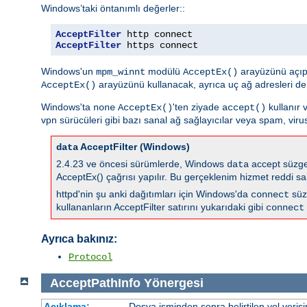
Windows’taki öntanımlı değerler::
AcceptFilter
AcceptFilter
 https connect
Windows'un
modülü
arayüzünü açıp
mpm_winnt
AcceptEx()
arayüzünü kullanacak, ayrıca uç ağ adresleri de
AcceptEx()
Windows'ta
'ten ziyade
kullanır 
none
AcceptEx()
accept()
vpn sürücüleri gibi bazı sanal ağ sağlayıcılar veya spam, virus
AcceptFilter (Windows)
data
2.4.23 ve öncesi sürümlerde, Windows
accept süzgec
data
AcceptEx() çağrısı yapılır. Bu gerçeklenim hizmet reddi sal
httpd'nin şu anki dağıtımları için Windows'da
süz
connect
kullananların AcceptFilter satırını yukarıdaki gibi
connect
Ayrıca bakınız:
Protocol
AcceptPathInfo
Yönergesi
Açıklama:
Dosya isminden sonra belirtilen yol veris