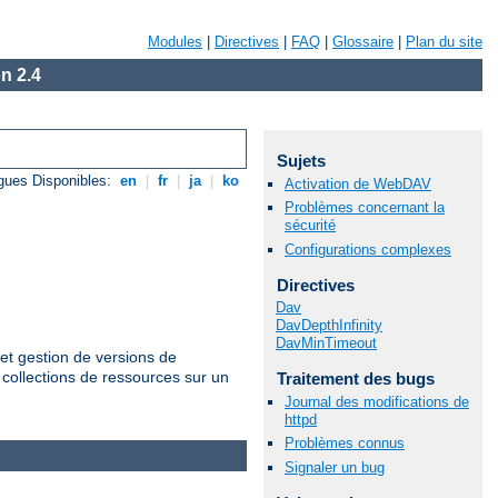
Modules
|
Directives
|
FAQ
|
Glossaire
|
Plan du site
n 2.4
Sujets
gues Disponibles:
en
|
fr
|
ja
|
ko
Activation de WebDAV
Problèmes concernant la
sécurité
Configurations complexes
Directives
Dav
DavDepthInfinity
DavMinTimeout
et gestion de versions de
 collections de ressources sur un
Traitement des bugs
Journal des modifications de
httpd
Problèmes connus
Signaler un bug