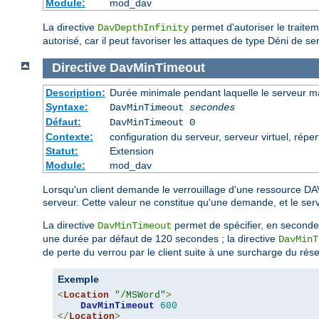
Module:
mod_dav
La directive
permet d'autoriser le traite
DavDepthInfinity
autorisé, car il peut favoriser les attaques de type Déni de ser
Directive
DavMinTimeout
Description:
Durée minimale pendant laquelle le serveur m
Syntaxe:
DavMinTimeout
secondes
Défaut:
DavMinTimeout 0
Contexte:
configuration du serveur, serveur virtuel, réper
Statut:
Extension
Module:
mod_dav
Lorsqu'un client demande le verrouillage d'une ressource DAV
serveur. Cette valeur ne constitue qu'une demande, et le serveur
La directive
permet de spécifier, en secondes
DavMinTimeout
une durée par défaut de 120 secondes ; la directive
DavMinT
de perte du verrou par le client suite à une surcharge du rés
Exemple
<
Location
"/MSWord"
>
DavMinTimeout
600
</
Location
>