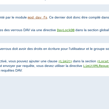
enté par le module
. Ce dernier doit donc être compilé dan
mod_dav_fs
es des verrous DAV via une directive
dans la section global
DavLockDB
errous doit avoir des droits en écriture pour l'utilisateur et le groupe 
activé, vous pouvez ajouter une clause
dans la section
<Limit>
<Locat
 envoyer par requête, vous devez utiliser la directive
LimitXMLReque
s requêtes DAV.