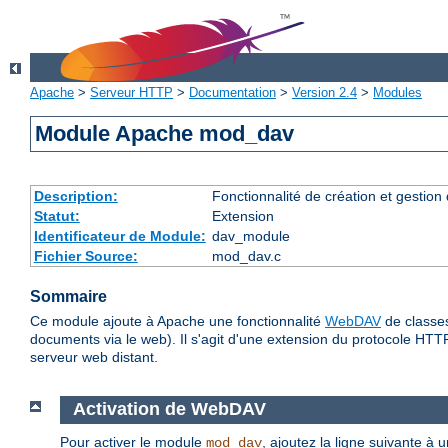
Apache
>
Serveur HTTP
>
Documentation
>
Version 2.4
>
Modules
Module Apache mod_dav
Description:
Fonctionnalité de création et gestion
Statut:
Extension
Identificateur de Module:
dav_module
Fichier Source:
mod_dav.c
Sommaire
Ce module ajoute à Apache une fonctionnalité
WebDAV
de classes
documents via le web). Il s'agit d'une extension du protocole HTT
serveur web distant.
Activation de WebDAV
Pour activer le module
, ajoutez la ligne suivante à 
mod_dav