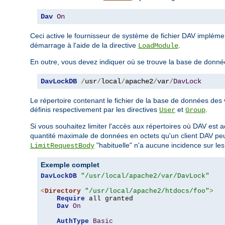
Dav
On
Ceci active le fournisseur de système de fichier DAV implém
démarrage à l'aide de la directive
.
LoadModule
En outre, vous devez indiquer où se trouve la base de donné
DavLockDB
/
usr
/
local
/
apache2
/
var
/
DavLock
Le répertoire contenant le fichier de la base de données des v
définis respectivement par les directives
et
.
User
Group
Si vous souhaitez limiter l'accès aux répertoires où DAV est 
quantité maximale de données en octets qu'un client DAV peut
"habituelle" n'a aucune incidence sur le
LimitRequestBody
Exemple complet
DavLockDB
"/usr/local/apache2/var/DavLock"
<
Directory
"/usr/local/apache2/htdocs/foo"
>
Require
 all granted

Dav
On
AuthType
Basic