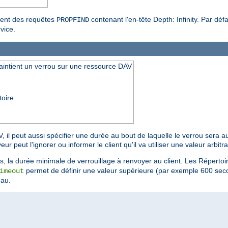
ment des requêtes
contenant l'en-tête Depth: Infinity. Par déf
PROPFIND
vice.
aintient un verrou sur une ressource DAV
toire
, il peut aussi spécifier une durée au bout de laquelle le verrou sera
 peut l'ignorer ou informer le client qu'il va utiliser une valeur arbitra
, la durée minimale de verrouillage à renvoyer au client. Les Réperto
permet de définir une valeur supérieure (par exemple 600 secon
imeout
eau.