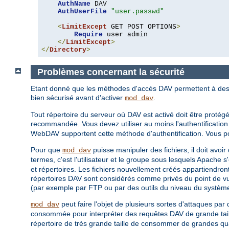
AuthName
 DAV

AuthUserFile
"user.passwd"
<
LimitExcept
 GET POST OPTIONS
>
Require
 user admin

</
LimitExcept
>
</
Directory
>
Problèmes concernant la sécurité
Etant donné que les méthodes d'accès DAV permettent à des cl
bien sécurisé avant d'activer
.
mod_dav
Tout répertoire du serveur où DAV est activé doit être protégé
recommandée. Vous devez utiliser au moins l'authentificat
WebDAV supportent cette méthode d'authentification. Vous pou
Pour que
puisse manipuler des fichiers, il doit avoir
mod_dav
termes, c'est l'utilisateur et le groupe sous lesquels Apache s
et répertoires. Les fichiers nouvellement créés appartiendront
répertoires DAV sont considérés comme privés du point de vue
(par exemple par FTP ou par des outils du niveau du système 
peut faire l'objet de plusieurs sortes d'attaques par 
mod_dav
consommée pour interpréter des requêtes DAV de grande taille
répertoire de très grande taille de consommer de grandes qua