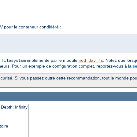
 pour le conteneur condidéré :
t
implémenté par le module
. Notez que lorsq
filesystem
mod_dav_fs
neurs. Pour un exemple de configuration complet, reportez-vous à la
se
curisé. Si vous passez outre cette recommandation, tout le monde pour
epth: Infinity
toire