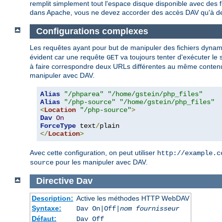
remplit simplement tout l'espace disque disponible avec des fi
dans Apache, vous ne devez accorder des accès DAV qu'à des
Configurations complexes
Les requêtes ayant pour but de manipuler des fichiers dynamiq
évident car une requête
va toujours tenter d'exécuter le 
GET
à faire correspondre deux URLs différentes au même contenu, l'u
manipuler avec DAV.
Alias
"/phparea"
"/home/gstein/php_files"
Alias
"/php-source"
"/home/gstein/php_files"
<
Location
"/php-source"
>
Dav
On
ForceType
 text
/
</
Location
>
Avec cette configuration, on peut utiliser
http://example.c
pour les manipuler avec DAV.
source
Directive
Dav
Description:
Active les méthodes HTTP WebDAV
Syntaxe:
Dav On|Off|
nom fournisseur
Défaut:
Dav Off