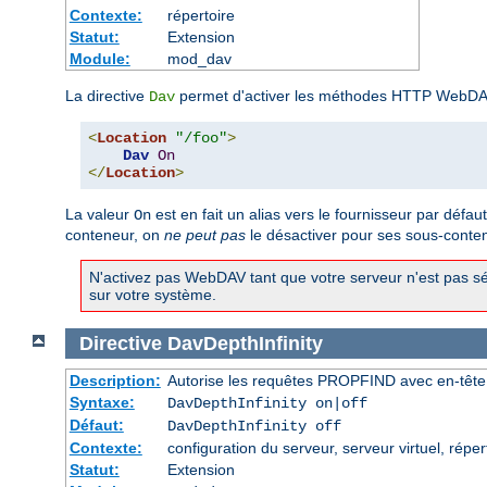
Contexte:
répertoire
Statut:
Extension
Module:
mod_dav
La directive
permet d'activer les méthodes HTTP WebDAV
Dav
<
Location
"/foo"
>
Dav
On
</
Location
>
La valeur
est en fait un alias vers le fournisseur par défau
On
conteneur, on
ne peut pas
le désactiver pour ses sous-conte
N'activez pas WebDAV tant que votre serveur n'est pas sé
sur votre système.
Directive
DavDepthInfinity
Description:
Autorise les requêtes PROPFIND avec en-tête D
Syntaxe:
DavDepthInfinity on|off
Défaut:
DavDepthInfinity off
Contexte:
configuration du serveur, serveur virtuel, réper
Statut:
Extension