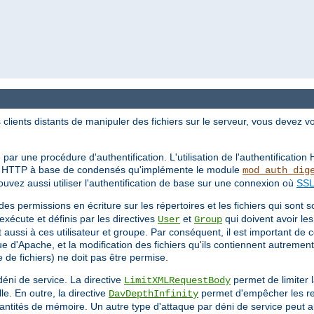
ients distants de manipuler des fichiers sur le serveur, vous devez v
 par une procédure d'authentification. L'utilisation de l'authentificatio
ion HTTP à base de condensés qu'implémente le module
mod_auth_dig
vez aussi utiliser l'authentification de base sur une connexion où
SSL
 des permissions en écriture sur les répertoires et les fichiers qui sont 
'exécute et définis par les directives
et
qui doivent avoir les
User
Group
 aussi à ces utilisateur et groupe. Par conséquent, il est important de 
 d'Apache, et la modification des fichiers qu'ils contiennent autrement
de fichiers) ne doit pas être permise.
déni de service. La directive
permet de limiter 
LimitXMLRequestBody
. En outre, la directive
permet d'empêcher les r
DavDepthInfinity
ntités de mémoire. Un autre type d'attaque par déni de service peut au