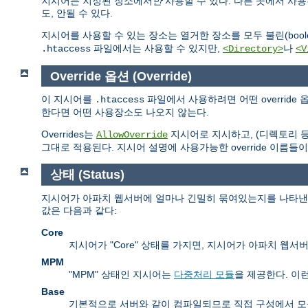
지시어는 지정된 장소에서
만
사용할 수 있다. 다른 곳에서 사
도, 안될 수 있다.
지시어를 사용할 수 있는 장소는 열거한 장소를 모두 불린(boolea
파일에서는 사용할 수 있지만,
나
.htaccess
<Directory>
<V
Override 옵션 (Override)
이 지시어를
파일에서 사용하려면 어떤 overrid
.htaccess
한다면 어떤 사용장소도 나오지 않는다.
Overrides는
지시어로 지시하고, (디렉토리 
AllowOverride
그대로 적용된다. 지시어 설명에 사용가능한 override 이름들이
상태 (Status)
지시어가 아파치 웹서버에 얼마나 긴밀히 묶여있는지를 나타낸다.
값은 다음과 같다:
Core
지시어가 "Core" 상태를 가지면, 지시어가 아파치 웹
MPM
"MPM" 상태인 지시어는
다중처리 모듈
을 제공한다. 이
Base
기본적으로 서버와 같이 컴파일되므로 직접 구성에서 모듈