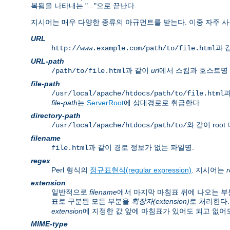
복됨을 나타내는 "..."으로 끝난다.
지시어는 매우 다양한 종류의 아규먼트를 받는다. 이중 자주 사
URL
과 같
http://www.example.com/path/to/file.html
URL-path
과 같이
url
에서 스킴과 호스트명 
/path/to/file.html
file-path
과
/usr/local/apache/htdocs/path/to/file.html
file-path
는
ServerRoot
에 상대경로로 취급한다.
directory-path
와 같이 ro
/usr/local/apache/htdocs/path/to/
filename
과 같이 경로 정보가 없는 파일명.
file.html
regex
Perl 형식의
정규표현식(regular expression)
. 지시어는
extension
일반적으로
filename
에서 마지막 마침표 뒤에 나오는 부
표로 구분된 모든 부분을
확장자(extension)
로 처리한다.
extension
에 지정한 값 앞에 마침표가 있어도 되고 없어도
MIME-type