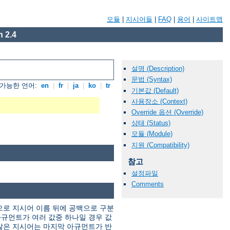
모듈
|
지시어들
|
FAQ
|
용어
|
사이트맵
 2.4
설명 (Description)
문법 (Syntax)
가능한 언어:
en
|
fr
|
ja
|
ko
|
tr
기본값 (Default)
사용장소 (Context)
Override 옵션 (Override)
상태 (Status)
모듈 (Module)
지원 (Compatibility)
참고
설정파일
Comments
으로 지시어 이름 뒤에 공백으로 구분
규먼트가 여러 값중 하나일 경우 값
않은 지시어는 마지막 아규먼트가 반