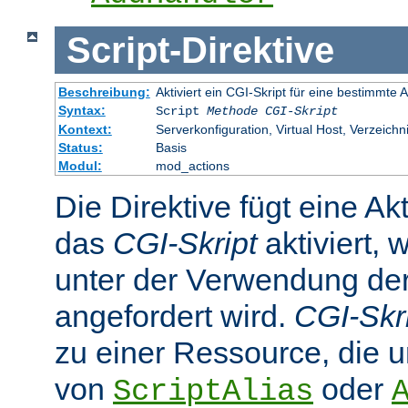
Script
-
Direktive
Beschreibung:
Aktiviert ein CGI-Skript für eine bestimmte
Syntax:
Script
Methode
CGI-Skript
Kontext:
Serverkonfiguration, Virtual Host, Verzeichn
Status:
Basis
Modul:
mod_actions
Die Direktive fügt eine Ak
das
CGI-Skript
aktiviert, 
unter der Verwendung d
angefordert wird.
CGI-Skr
zu einer Ressource, die 
von
oder
ScriptAlias