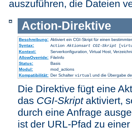
auszuführen, die Dateien ve
Action
-
Direktive
Beschreibung:
Aktiviert ein CGI-Skript für einen bestimm
Syntax:
Action
Aktionsart
CGI-Skript
[virt
Kontext:
Serverkonfiguration, Virtual Host, Verzeichn
AllowOverride:
FileInfo
Status:
Basis
Modul:
mod_actions
Kompatibilität:
Der Schalter
und die Übergabe des
virtual
Die Direktive fügt eine Ak
das
CGI-Skript
aktiviert, 
durch eine Anfrage ausge
ist der URL-Pfad zu einer