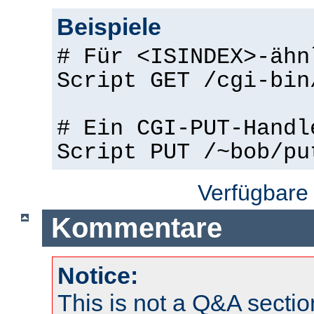
Beispiele
# Für <ISINDEX>-ähn
Script GET /cgi-bin
# Ein CGI-PUT-Handl
Script PUT /~bob/pu
Verfügbare
Kommentare
Notice:
This is not a Q&A sect