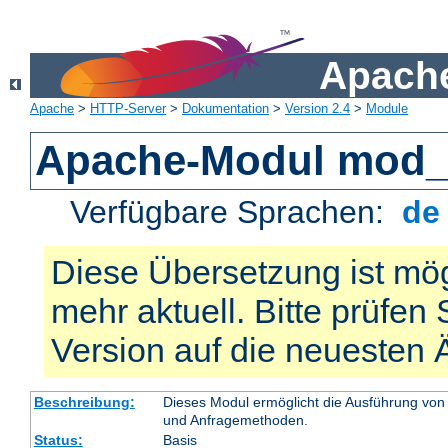
Apache
Apache
>
HTTP-Server
>
Dokumentation
>
Version 2.4
>
Module
Apache-Modul mod_
Verfügbare Sprachen:
d
Diese Übersetzung ist mög
mehr aktuell. Bitte prüfen 
Version auf die neuesten
Beschreibung:
Dieses Modul ermöglicht die Ausführung von
und Anfragemethoden.
Status:
Basis