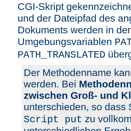
CGI-Skript gekennzeichn
und der Dateipfad des an
Dokuments werden in den
Umgebungsvariablen
PA
über
PATH_TRANSLATED
Der Methodenname kann 
werden. Bei
Methodenn
zwischen Groß- und K
unterschieden, so dass
zu vollko
Script put
unterschiedlichen Ergeb