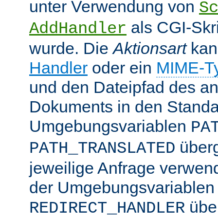
unter Verwendung von
S
als CGI-Skr
AddHandler
wurde. Die
Aktionsart
kan
Handler
oder ein
MIME-T
und den Dateipfad des an
Dokuments in den Standa
Umgebungsvariablen
PA
überg
PATH_TRANSLATED
jeweilige Anfrage verwend
der Umgebungsvariablen
übe
REDIRECT_HANDLER